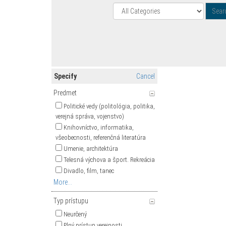
Specify
Cancel
Predmet
Politické vedy (politológia, politika,
verejná správa, vojenstvo)
Knihovníctvo, informatika,
všeobecnosti, referenčná literatúra
Umenie, architektúra
Telesná výchova a šport. Rekreácia
Divadlo, film, tanec
More...
Typ prístupu
Neurčený
Plný prístup verejnosti