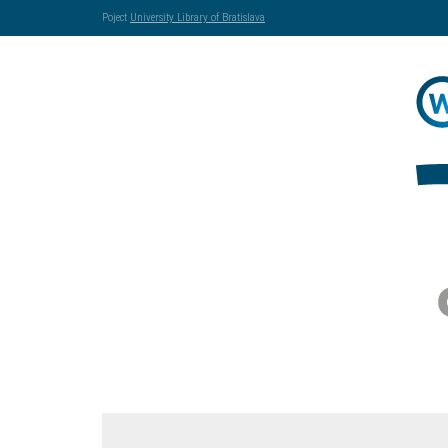
Poject
University Library of Bratislava