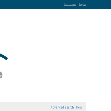
Text version
Log-in
Advanced search
|
Help