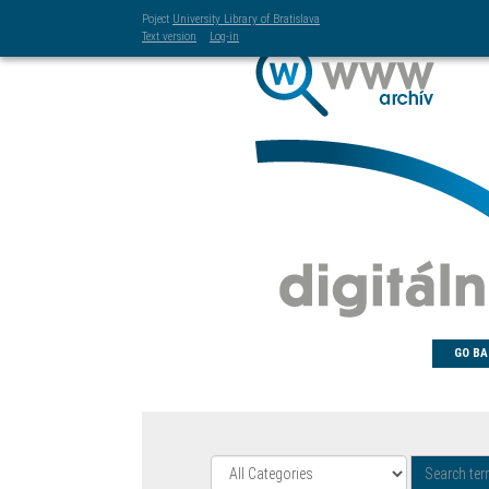
Poject
University Library of Bratislava
Text version
Log-in
GO BA