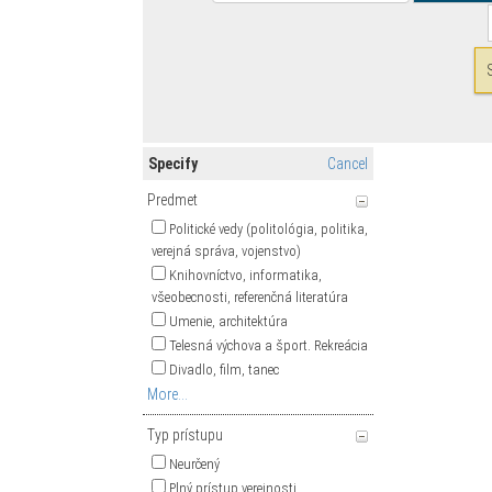
Specify
Cancel
Predmet
Politické vedy (politológia, politika,
verejná správa, vojenstvo)
Knihovníctvo, informatika,
všeobecnosti, referenčná literatúra
Umenie, architektúra
Telesná výchova a šport. Rekreácia
Divadlo, film, tanec
More...
Typ prístupu
Neurčený
Plný prístup verejnosti