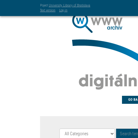
Poject
University Library of Bratislava
Text version
Log-in
GO BA