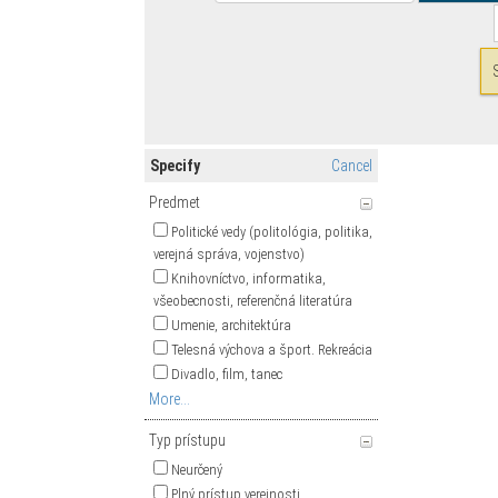
Specify
Cancel
Predmet
Politické vedy (politológia, politika,
verejná správa, vojenstvo)
Knihovníctvo, informatika,
všeobecnosti, referenčná literatúra
Umenie, architektúra
Telesná výchova a šport. Rekreácia
Divadlo, film, tanec
More...
Typ prístupu
Neurčený
Plný prístup verejnosti