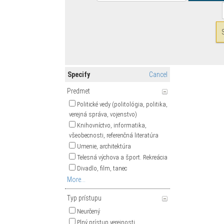
Specify
Cancel
Predmet
Politické vedy (politológia, politika,
verejná správa, vojenstvo)
Knihovníctvo, informatika,
všeobecnosti, referenčná literatúra
Umenie, architektúra
Telesná výchova a šport. Rekreácia
Divadlo, film, tanec
More...
Typ prístupu
Neurčený
Plný prístup verejnosti