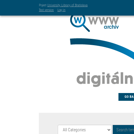
Poject
University Library of Bratislava
Text version
Log-in
GO BA