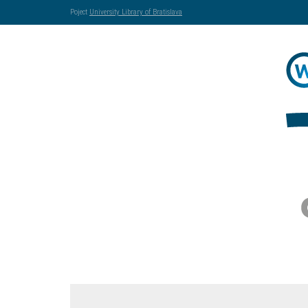
Poject
University Library of Bratislava