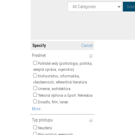
Specify
Cancel
Predmet
Politické vedy (politológia, politika,
verejná správa, vojenstvo)
Knihovníctvo, informatika,
všeobecnosti, referenčná literatúra
Umenie, architektúra
Telesná výchova a šport. Rekreácia
Divadlo, film, tanec
More...
Typ prístupu
Neurčený
Plný prístup verejnosti