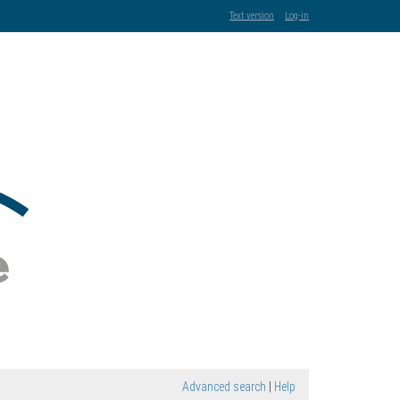
Text version
Log-in
Advanced search
|
Help