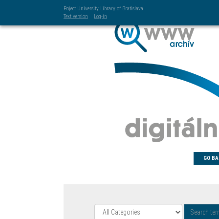
Poject
University Library of Bratislava
Text version
Log-in
GO BA