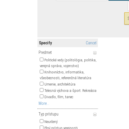
Specify
Cancel
Predmet
Politické vedy (politológia, politika,
verejná správa, vojenstvo)
Knihovníctvo, informatika,
všeobecnosti, referenčná literatúra
Umenie, architektúra
Telesná výchova a šport. Rekreácia
Divadlo, film, tanec
More...
Typ prístupu
Neurčený
Plný prístup verejnosti