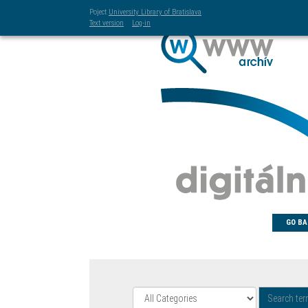
Poject
University Library of Bratislava
Text version
Log-in
GO BA