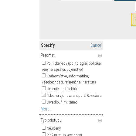
Specify
Cancel
Predmet
Politické vedy (politológia, politika,
verejná správa, vojenstvo)
Knihovníctvo, informatika,
všeobecnosti, referenčná literatúra
Umenie, architektúra
Telesná výchova a šport. Rekreácia
Divadlo, film, tanec
More...
Typ prístupu
Neurčený
Plný prístup verejnosti