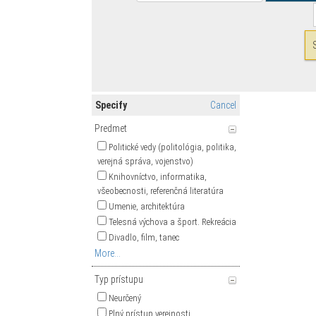
Specify
Cancel
Predmet
Politické vedy (politológia, politika,
verejná správa, vojenstvo)
Knihovníctvo, informatika,
všeobecnosti, referenčná literatúra
Umenie, architektúra
Telesná výchova a šport. Rekreácia
Divadlo, film, tanec
More...
Typ prístupu
Neurčený
Plný prístup verejnosti