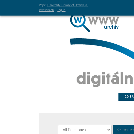
Poject
University Library of Bratislava
Text version
Log-in
GO BA