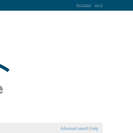
Text version
Log-in
Advanced search
|
Help