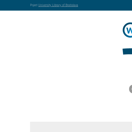
Poject
University Library of Bratislava