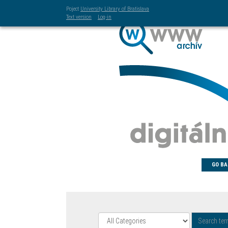
Poject
University Library of Bratislava
Text version
Log-in
GO BA