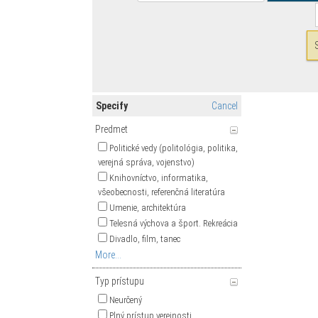
Specify
Cancel
Predmet
Politické vedy (politológia, politika,
verejná správa, vojenstvo)
Knihovníctvo, informatika,
všeobecnosti, referenčná literatúra
Umenie, architektúra
Telesná výchova a šport. Rekreácia
Divadlo, film, tanec
More...
Typ prístupu
Neurčený
Plný prístup verejnosti