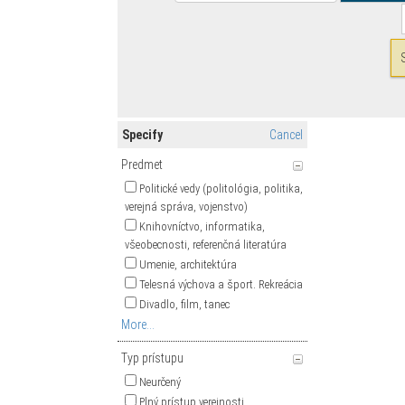
Specify
Cancel
Predmet
Politické vedy (politológia, politika,
verejná správa, vojenstvo)
Knihovníctvo, informatika,
všeobecnosti, referenčná literatúra
Umenie, architektúra
Telesná výchova a šport. Rekreácia
Divadlo, film, tanec
More...
Typ prístupu
Neurčený
Plný prístup verejnosti