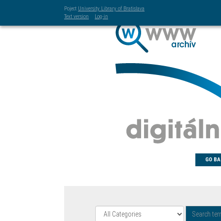
Poject
University Library of Bratislava
Text version
Log-in
GO BA