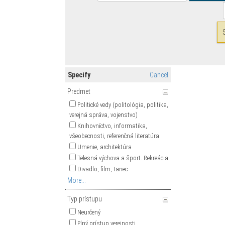
Specify
Cancel
Predmet
Politické vedy (politológia, politika,
verejná správa, vojenstvo)
Knihovníctvo, informatika,
všeobecnosti, referenčná literatúra
Umenie, architektúra
Telesná výchova a šport. Rekreácia
Divadlo, film, tanec
More...
Typ prístupu
Neurčený
Plný prístup verejnosti