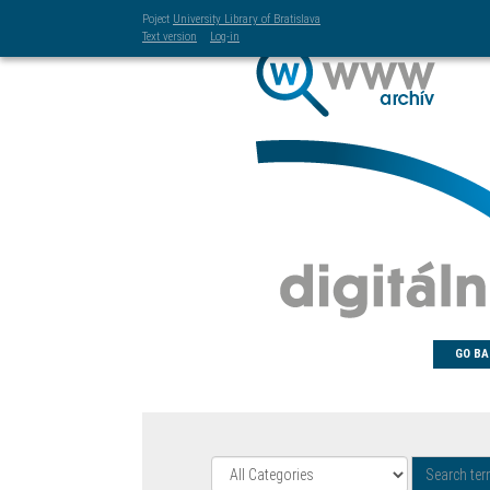
Poject
University Library of Bratislava
Text version
Log-in
GO BA