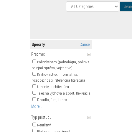
Specify
Cancel
Predmet
Politické vedy (politológia, politika,
verejná správa, vojenstvo)
Knihovníctvo, informatika,
všeobecnosti, referenčná literatúra
Umenie, architektúra
Telesná výchova a šport. Rekreácia
Divadlo, film, tanec
More...
Typ prístupu
Neurčený
Plný prístup verejnosti