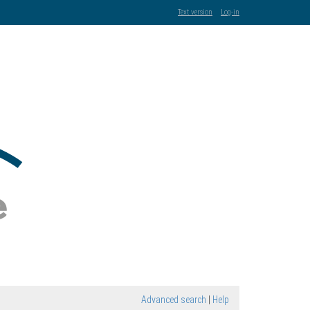
Text version
Log-in
Advanced search
|
Help