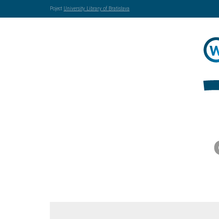
Poject
University Library of Bratislava