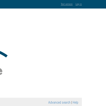
Text version
Log-in
Advanced search
|
Help