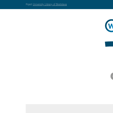
Poject
University Library of Bratislava