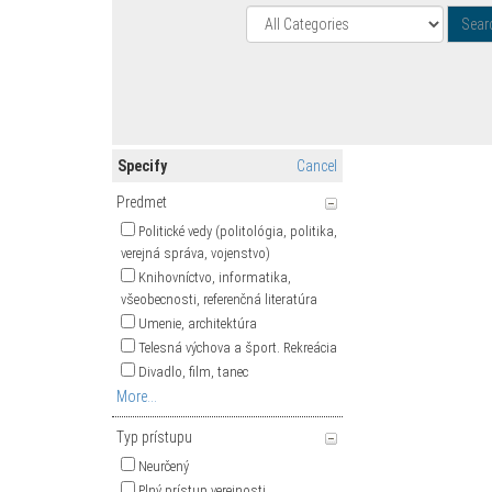
Specify
Cancel
Predmet
Politické vedy (politológia, politika,
verejná správa, vojenstvo)
Knihovníctvo, informatika,
všeobecnosti, referenčná literatúra
Umenie, architektúra
Telesná výchova a šport. Rekreácia
Divadlo, film, tanec
More...
Typ prístupu
Neurčený
Plný prístup verejnosti