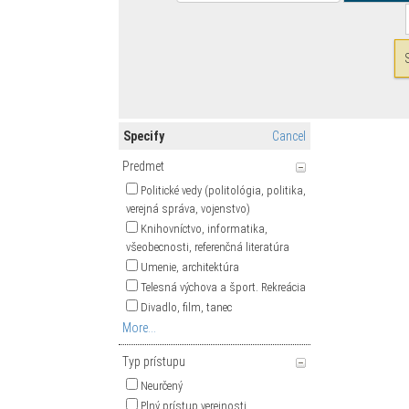
Specify
Cancel
Predmet
Politické vedy (politológia, politika,
verejná správa, vojenstvo)
Knihovníctvo, informatika,
všeobecnosti, referenčná literatúra
Umenie, architektúra
Telesná výchova a šport. Rekreácia
Divadlo, film, tanec
More...
Typ prístupu
Neurčený
Plný prístup verejnosti