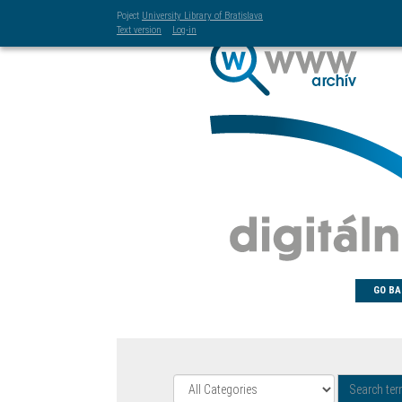
Poject
University Library of Bratislava
Text version
Log-in
GO BA