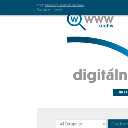
Poject
University Library of Bratislava
Text version
Log-in
GO BA