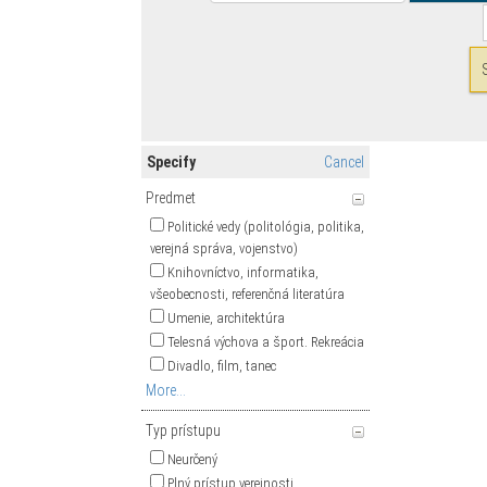
Specify
Cancel
Predmet
Politické vedy (politológia, politika,
verejná správa, vojenstvo)
Knihovníctvo, informatika,
všeobecnosti, referenčná literatúra
Umenie, architektúra
Telesná výchova a šport. Rekreácia
Divadlo, film, tanec
More...
Typ prístupu
Neurčený
Plný prístup verejnosti