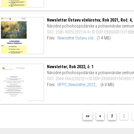
Newsletter Ústavu včelárstva; Rok 2021, Roč. 4, 
Národné poľnohospodárske a potravinárske centru
SICI
:
2585-9005(2021)4:4<:ID:DDP-EB000001531888
Files :
Newsletter Ústavu vče...
(1.4 MB)
Newsletter; Rok 2022, č. 1
Národné poľnohospodárske a potravinárske centru
SICI
:
2644-5662(2022)1<:ID:DDP-EB00000154395515
Files :
NPPC_Newsletter_2022_...
(6.0 MB)
<<
<
1
2