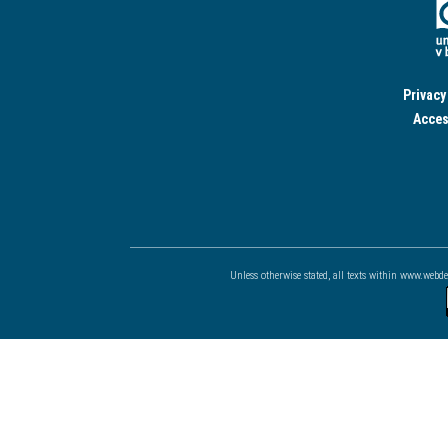
Privacy
Acces
Unless otherwise stated, all texts within www.webd