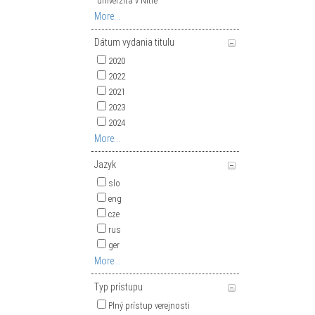
univerzita v Nitre
More...
Dátum vydania titulu
2020
2022
2021
2023
2024
More...
Jazyk
slo
eng
cze
rus
ger
More...
Typ prístupu
Plný prístup verejnosti