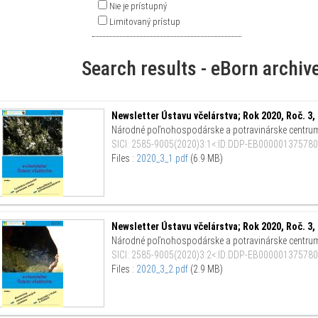
Nie je prístupný
Limitovaný prístup
Search results - eBorn archiv
Newsletter Ústavu včelárstva; Rok 2020, Roč. 3, 
Národné poľnohospodárske a potravinárske centru
SICI
:
2585-9005(2020)3:1<:ID:DDP-EB000001375780
Files :
2020_3_1.pdf
(6.9 MB)
Newsletter Ústavu včelárstva; Rok 2020, Roč. 3, 
Národné poľnohospodárske a potravinárske centru
SICI
:
2585-9005(2020)3:2<:ID:DDP-EB000001375780
Files :
2020_3_2.pdf
(2.9 MB)