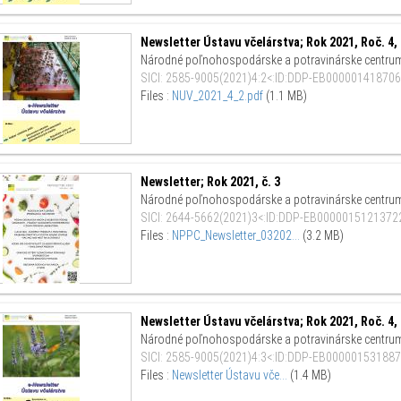
Newsletter Ústavu včelárstva; Rok 2021, Roč. 4, 
Národné poľnohospodárske a potravinárske centru
SICI
:
2585-9005(2021)4:2<:ID:DDP-EB000001418706
Files :
NUV_2021_4_2.pdf
(1.1 MB)
Newsletter; Rok 2021, č. 3
Národné poľnohospodárske a potravinárske centru
SICI
:
2644-5662(2021)3<:ID:DDP-EB00000151213722
Files :
NPPC_Newsletter_03202...
(3.2 MB)
Newsletter Ústavu včelárstva; Rok 2021, Roč. 4, 
Národné poľnohospodárske a potravinárske centru
SICI
:
2585-9005(2021)4:3<:ID:DDP-EB000001531887
Files :
Newsletter Ústavu vče...
(1.4 MB)