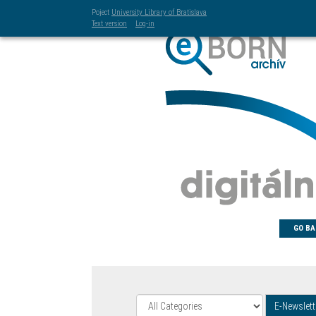
Poject
University Library of Bratislava
Text version
Log-in
GO BA