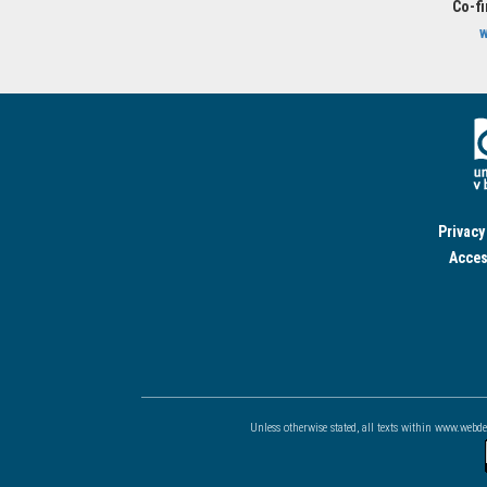
Co-f
w
Privacy
Acces
Unless otherwise stated, all texts within www.webd