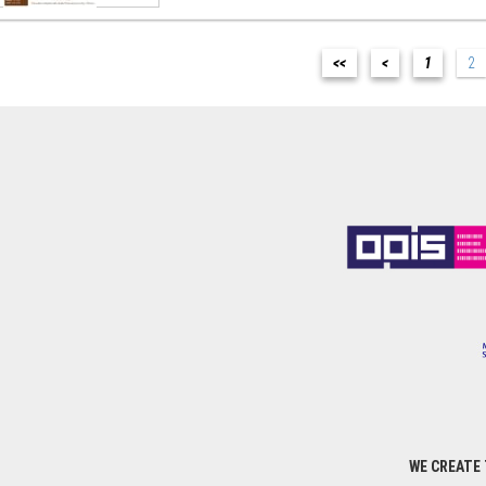
<<
<
1
2
WE CREATE