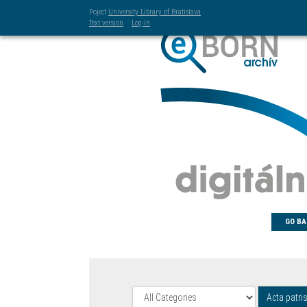
Poject
University Library of Bratislava
Text version
Log-in
GO BA