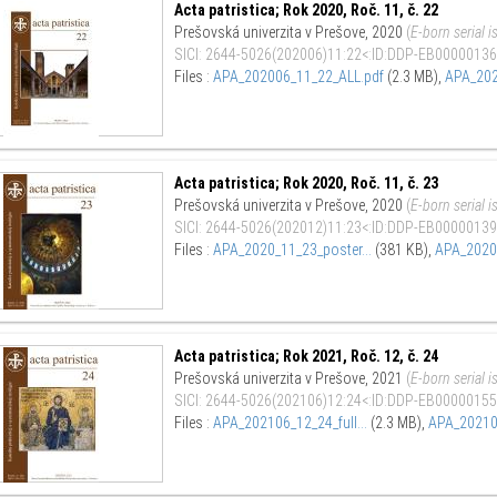
Acta patristica; Rok 2020, Roč. 11, č. 22
Prešovská univerzita v Prešove
,
2020
(
E-born serial i
SICI
:
2644-5026(202006)11:22<:ID:DDP-EB00000136
Files :
APA_202006_11_22_ALL.pdf
(2.3 MB)
,
APA_202
Acta patristica; Rok 2020, Roč. 11, č. 23
Prešovská univerzita v Prešove
,
2020
(
E-born serial i
SICI
:
2644-5026(202012)11:23<:ID:DDP-EB00000139
Files :
APA_2020_11_23_poster...
(381 KB)
,
APA_2020_
Acta patristica; Rok 2021, Roč. 12, č. 24
Prešovská univerzita v Prešove
,
2021
(
E-born serial i
SICI
:
2644-5026(202106)12:24<:ID:DDP-EB00000155
Files :
APA_202106_12_24_full...
(2.3 MB)
,
APA_202106