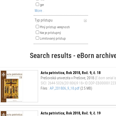
ger
More...
Typ prístupu
Plný prístup verejnosti
Nie je prístupný
Limitovaný prístup
Search results - eBorn archiv
Acta patristica; Rok 2018, Roč. 9, č. 18
Prešovská univerzita v Prešove
,
2018
(
E-born serial i
SICI
:
2644-5026(201806)9:18<:ID:DDP-EB000001223
Files :
AP_201806_9_18.pdf
(2.5 MB)
Acta patristica; Rok 2018, Roč. 9, č. 19