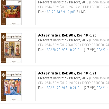
Prešovská univerzita v Prešove
,
2018
(
E-born serial i
SICI
:
2644-5026(201812)9:19<:ID:DDP-EB000001223
Files :
AP_201812_9_19.pdf
(3.1 MB)
Acta patristica; Rok 2019, Roč. 10, č. 20
Prešovská univerzita v Prešove
,
2019
(
E-born serial i
SICI
:
2644-5026(201906)10:20<:ID:DDP-EB00000124
Files :
APA20_201906_10_20_AL...
(1.7 MB)
,
APA20_po
Acta patristica; Rok 2019, Roč. 10, č. 21
Prešovská univerzita v Prešove
,
2019
(
E-born serial i
SICI
:
2644-5026(201912)10:21<:ID:DDP-EB00000124
Files :
APA21_201912_10_21_AL...
(2.7 MB)
,
APA21_po