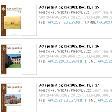
Acta patristica; Rok 2021, Roč. 12, č. 25
Prešovská univerzita v Prešove
,
2021
(
E-born serial i
SICI
:
2644-5026(202112)12:25<:ID:DDP-EB00000155
Files :
APA_202112_12_25_full...
(1.3 MB)
,
APA_202112
Acta patristica; Rok 2022, Roč. 13, č. 26
Prešovská univerzita v Prešove
,
2022
(
E-born serial i
SICI
:
2644-5026(202206)13:26<:ID:DDP-EB00000161
Files :
APA_202206_13_26_vset...
(1.8 MB)
,
APA_2022_
Acta patristica; Rok 2022, Roč. 13, č. 27
Prešovská univerzita v Prešove
,
2022
(
E-born serial i
SICI
:
2644-5026(202212)13:27<:ID:DDP-EB00000161
Files :
APA_202212_13_27_vset...
(1.1 MB)
,
APA_2022_