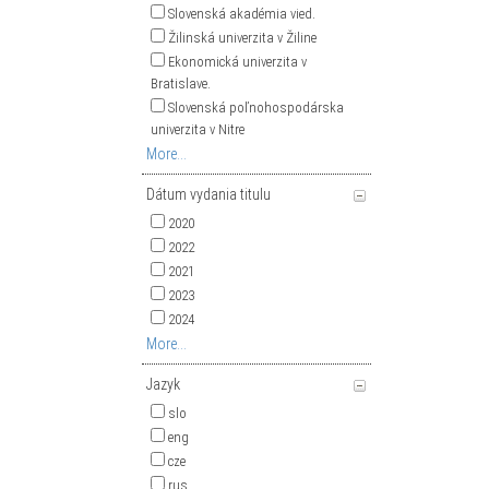
Slovenská akadémia vied.
Žilinská univerzita v Žiline
Ekonomická univerzita v
Bratislave.
Slovenská poľnohospodárska
univerzita v Nitre
More...
Dátum vydania titulu
2020
2022
2021
2023
2024
More...
Jazyk
slo
eng
cze
rus