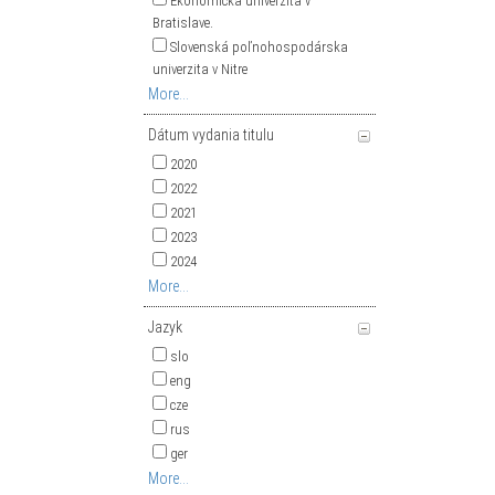
Ekonomická univerzita v
Bratislave.
Slovenská poľnohospodárska
univerzita v Nitre
More...
Dátum vydania titulu
2020
2022
2021
2023
2024
More...
Jazyk
slo
eng
cze
rus
ger
More...