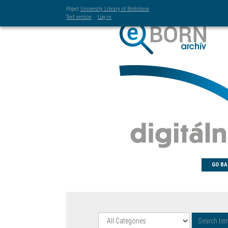
Poject
University Library of Bratislava
Text version
Log-in
GO BA