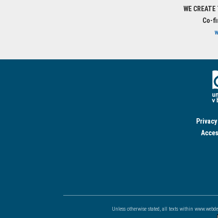
WE CREATE
Co-f
w
Privacy
Acces
Unless otherwise stated, all texts within www.webd