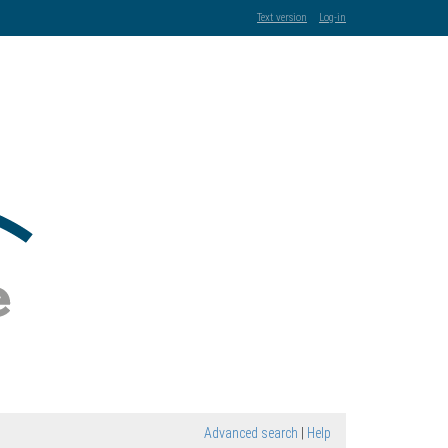
Text version
Log-in
Advanced search
|
Help