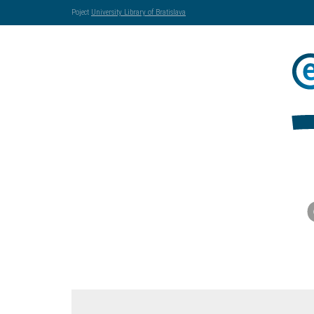
Poject
University Library of Bratislava