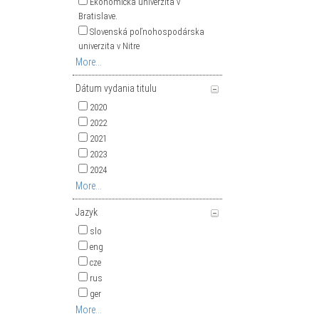
Ekonomická univerzita v
Bratislave.
Slovenská poľnohospodárska
univerzita v Nitre
More...
Dátum vydania titulu
2020
2022
2021
2023
2024
More...
Jazyk
slo
eng
cze
rus
ger
More...