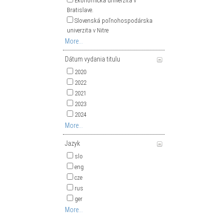
Ekonomická univerzita v
Bratislave.
Slovenská poľnohospodárska
univerzita v Nitre
More...
Dátum vydania titulu
2020
2022
2021
2023
2024
More...
Jazyk
slo
eng
cze
rus
ger
More...