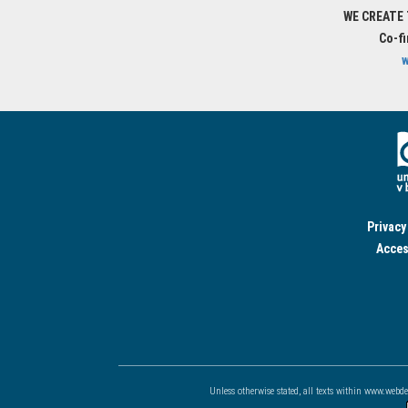
WE CREATE
Co-f
w
Privacy
Acces
Unless otherwise stated, all texts within www.webd