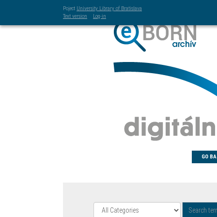
Poject
University Library of Bratislava
Text version
Log-in
GO BA